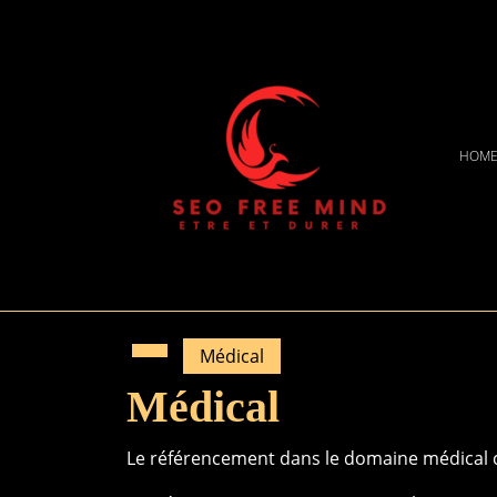
Skip
to
content
Skip
to
content
HOM
Médical
Médical
Le référencement dans le domaine médical 